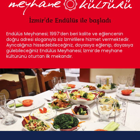
İzmir'de Endülüs ile başladı
Endülüs Meyhanesi; 1997’den beri kalite ve eğlencenin
doğru adresi sloganıyla siz İzmirlilere hizmet vermektedir.
Ayrıcalığınızı hissedebileceğiniz, doyasıya eğlenip, doyasıya
gülebileceğiniz Endülüs Meyhanesi; İzmir’de meyhane
kültürünü oturtan ilk mekandır.